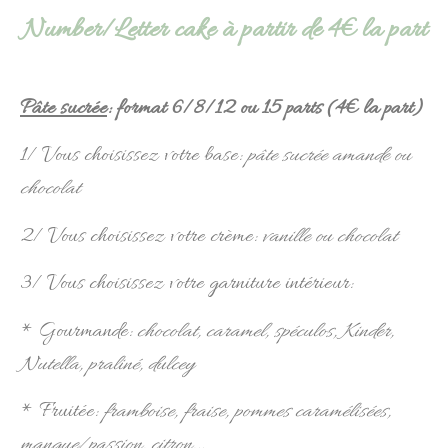
Number/Letter cake à partir de 4€ la part
Pâte sucrée
: format 6/8/12 ou 15 parts (4€ la part)
1/ Vous choisissez votre base:
pâte sucrée amande ou
chocolat
2/ Vous choisissez votre crème:
vanille ou chocolat
3/ Vous choisissez votre garniture intérieur:
* Gourmande:
chocolat, caramel, spéculos, Kinder,
Nutella, praliné, dulcey
* Fruitée:
framboise, fraise, pommes caramélisées,
mangue/passion, citron,..