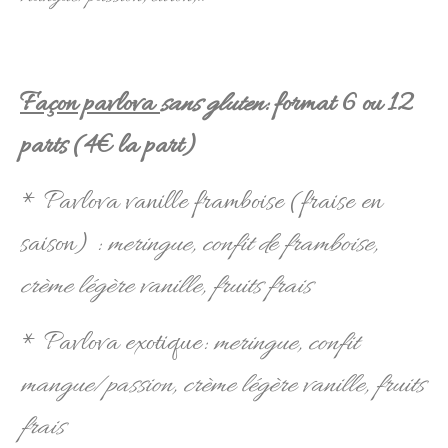
Façon pavlova
sans gluten
: format 6 ou 12
parts (4€ la part)
* Pavlova vanille framboise (fraise en
saison) :
meringue, confit de framboise,
crème légère vanille, fruits frais
* Pavlova exotique:
meringue, confit
mangue/passion, crème légère vanille, fruits
frais